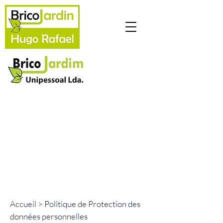
Appelez-nous
+352 691 105 848
Ecrivez-nous
hugobricojardin@hotmail.com
Heures d'ouverture
Du lundi au vendredi: 8h – 16h30
Accueil
> Politique de Protection des
données personnelles