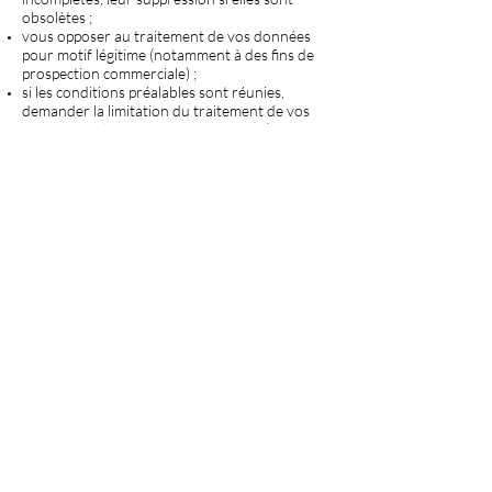
obsolètes ;
vous opposer au traitement de vos données
pour motif légitime (notamment à des fins de
prospection commerciale) ;
si les conditions préalables sont réunies,
demander la limitation du traitement de vos
données ou leur effacement définitif (droit à
l’oubli) ;
demander à recevoir une copie des données
personnelles que vous avez fournies à Brico
Jardin - Hugo Rafael dans un format structuré
(portabilité), sauf si ce droit porte atteinte aux
droits et libertés de tiers ;
demander à ne pas faire l’objet d’une décision
fondée exclusivement sur un traitement
automatisé, y compris le profilage, lorsque
cette décision produit des effets juridiques
vous concernant ou vous affectant de manière
significative de façon similaire. Vous pouvez
aussi demander des informations sur la
logique derrière ce traitement, de le contester
et demander qu’il soit revu par une personne
physique.
retirer votre consentement à tout moment
pour les traitements fondés sur ce dernier.